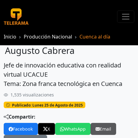
Inicio
Producción Nacional
Cuenca al día
Augusto Cabrera
Jefe de innovación educativa con realidad
Augusto Cabrera
virtual UCACUE
Tema: Zona franca tecnológica en Cuenca
1,535 visualizaciones
Publicado: Lunes 25 de Agosto de 2025
Compartir:
Facebook
X
WhatsApp
Email