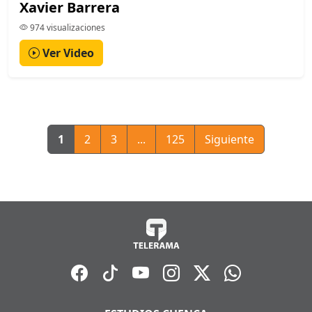
Xavier Barrera
974 visualizaciones
Ver Video
1
2
3
...
125
Siguiente