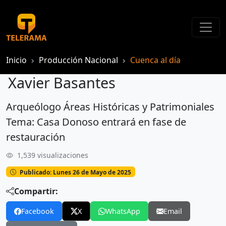
Inicio
Producción Nacional
Cuenca al día
Xavier Basantes
Arqueólogo Áreas Históricas y Patrimoniales
Xavier Basantes
Tema: Casa Donoso entrará en fase de
restauración
1,539 visualizaciones
Publicado: Lunes 26 de Mayo de 2025
Compartir:
Facebook
X
WhatsApp
Email