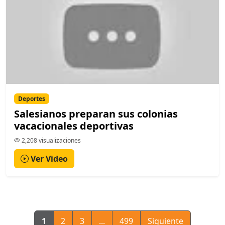
Deportes
Salesianos preparan sus colonias
vacacionales deportivas
2,208 visualizaciones
Ver Video
1
2
3
...
499
Siguiente