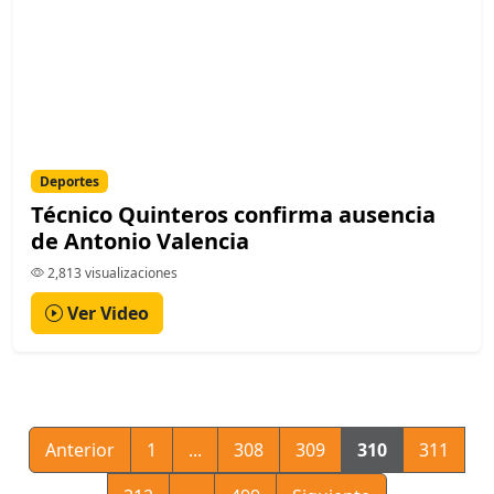
Deportes
Técnico Quinteros confirma ausencia
de Antonio Valencia
2,813 visualizaciones
Ver Video
Anterior
1
...
308
309
310
311