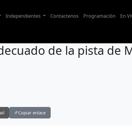
Independientes
Contactenos
Programación
En Vi
adecuado de la pista de M
 de Miraflores en Cuenca
ail
Copiar enlace