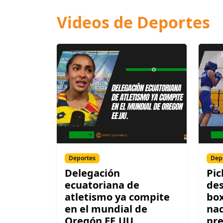
Videos de Deportes
Deportes
Dep
Delegación
Pic
ecuatoriana de
des
atletismo ya compite
box
en el mundial de
nac
Oregón EE.UU.
pre