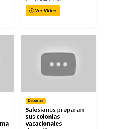
215 visualizaciones
Ver Video
Deportes
Salesianos preparan
sus colonias
ima
vacacionales