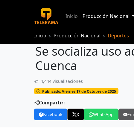
Inicio
Producción Nacional
Inicio
Producción Nacional
Deportes
Se socializa uso 
Cuenca
4,444 visualizaciones
Se socializa uso adecuado de la pista
Publicado: Viernes 17 de Octubre de 2025
Compartir:
Facebook
X
WhatsApp
Em