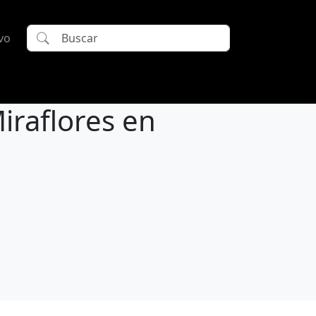
vo
iraflores en