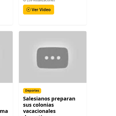
239 visualizaciones
Ver Video
Deportes
Salesianos preparan
sus colonias
ima
vacacionales