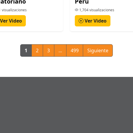
atoriano
Perú
 visualizaciones
1,704 visualizaciones
Ver Video
Ver Video
1
2
3
...
499
Siguiente