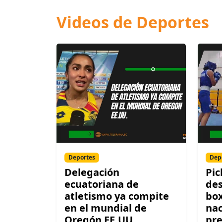
Videos de Deportes
Deportes
Dep
Delegación
Pic
ecuatoriana de
des
atletismo ya compite
box
en el mundial de
nac
Oregón EE.UU.
pre