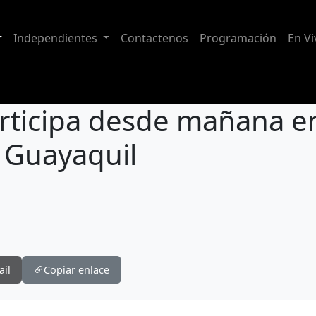
Independientes
Contactenos
Programación
En Vi
articipa desde mañana 
 Guayaquil
Pesista azuaya participa desde mañana en el campeonato sudamericano de Guayaquil
ail
Copiar enlace