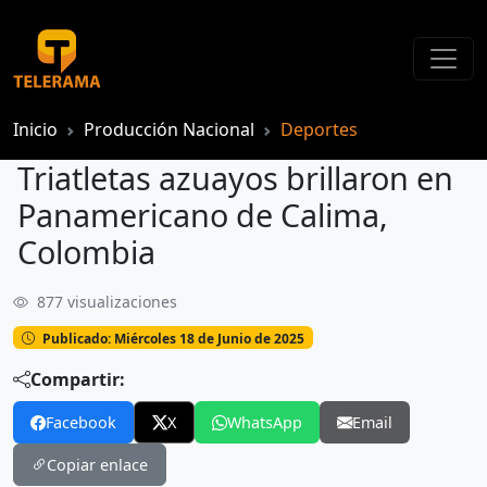
Inicio
Producción Nacional
Deportes
Triatletas azuayos brillaron en
Panamericano de Calima,
Colombia
877 visualizaciones
Triatletas azuayos brillaron en Panamericano de Calima, Colombia
Publicado: Miércoles 18 de Junio de 2025
Compartir:
Facebook
X
WhatsApp
Email
Copiar enlace