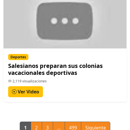
Deportes
Salesianos preparan sus colonias
vacacionales deportivas
2,119 visualizaciones
Ver Video
1
2
3
...
499
Siguiente