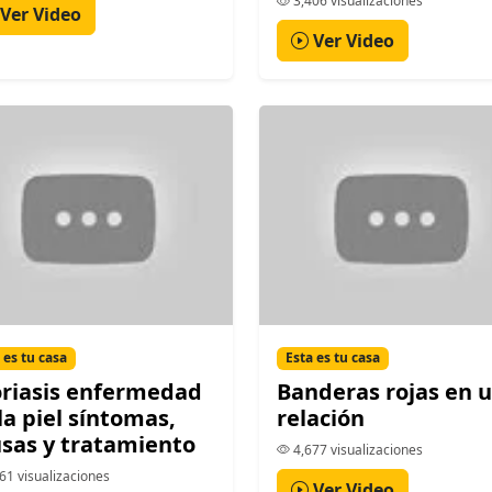
3,406 visualizaciones
Ver Video
Ver Video
 es tu casa
Esta es tu casa
riasis enfermedad
Banderas rojas en 
la piel síntomas,
relación
sas y tratamiento
4,677 visualizaciones
61 visualizaciones
Ver Video