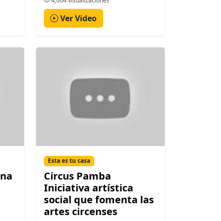
4,004 visualizaciones
Ver Video
Esta es tu casa
una
Circus Pamba
Iniciativa artística
social que fomenta las
artes circenses