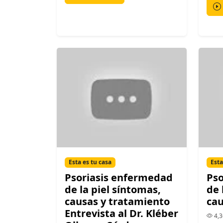
Esta es tu casa
Esta
Psoriasis enfermedad
Pso
de la piel síntomas,
de 
causas y tratamiento
cau
Entrevista al Dr. Kléber
4,3