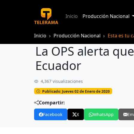
Inicio
Producción Nacional
Inicio
Producción Nacional
Esta es tu 
La OPS alerta que
Ecuador
4,367 visualizaciones
La OPS alerta que habrá tres meses de
Publicado: Jueves 02 de Enero de 2020
Compartir:
Facebook
X
WhatsApp
Em