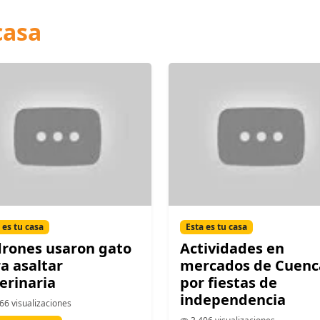
casa
 es tu casa
Esta es tu casa
rones usaron gato
Actividades en
a asaltar
mercados de Cuenc
erinaria
por fiestas de
independencia
66 visualizaciones