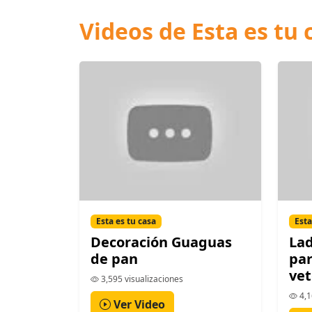
Videos de Esta es tu 
Esta es tu casa
Esta
Decoración Guaguas
Lad
de pan
par
vet
3,595 visualizaciones
4,1
Ver Video