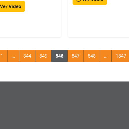
Ver Video
1
...
844
845
846
847
848
...
1847