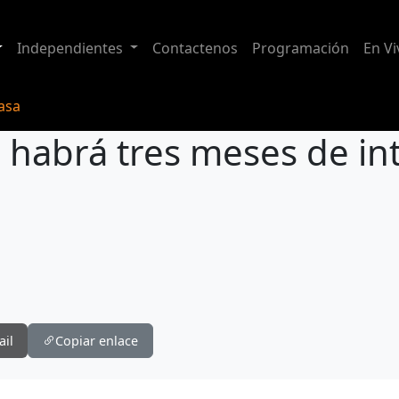
Independientes
Contactenos
Programación
En Vi
casa
 habrá tres meses de in
 intenso calor en Ecuador
ail
Copiar enlace