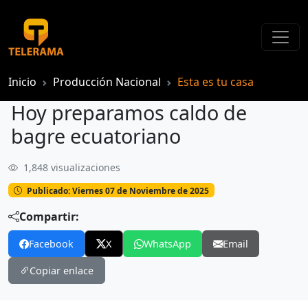
Inicio
Producción Nacional
Esta es tu casa
Hoy preparamos caldo de
bagre ecuatoriano
1,848 visualizaciones
Hoy preparamos caldo de bagre ecuatoriano
Publicado: Viernes 07 de Noviembre de 2025
Compartir:
Facebook
X
WhatsApp
Email
Copiar enlace