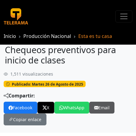
Inicio
Producción Nacional
Esta es tu casa
Chequeos preventivos para
inicio de clases
1,511 visualizaciones
Chequeos preventivos para inicio de clases
Publicado: Martes 26 de Agosto de 2025
Compartir:
Facebook
X
WhatsApp
Email
Copiar enlace