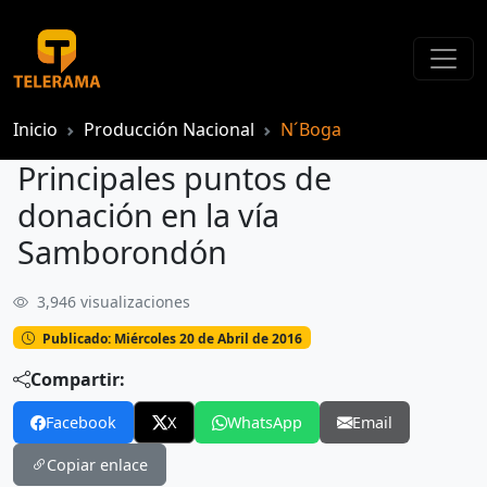
Inicio
Producción Nacional
N´Boga
Principales puntos de
donación en la vía
Samborondón
3,946 visualizaciones
Principales puntos de donación en la vía Samborondón
Publicado: Miércoles 20 de Abril de 2016
Compartir:
Facebook
X
WhatsApp
Email
Copiar enlace