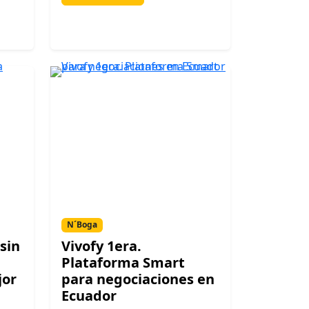
N´Boga
sin
Vivofy 1era.
Plataforma Smart
jor
para negociaciones en
Ecuador