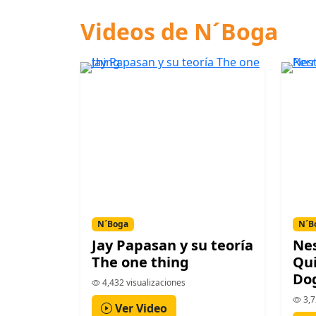
Videos de N´Boga
N´Boga
N´B
Jay Papasan y su teoría
Nes
The one thing
Qui
Do
4,432 visualizaciones
3,7
Ver Video