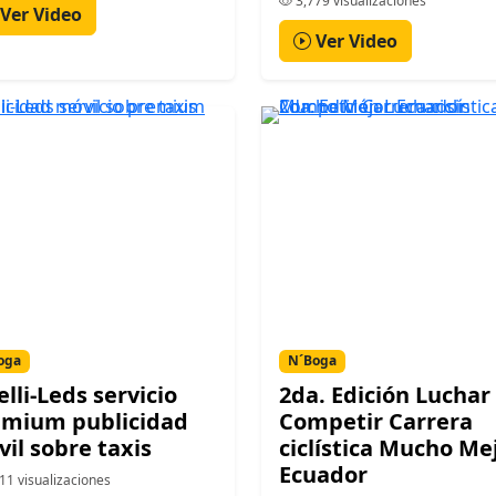
3,779 visualizaciones
Ver Video
Ver Video
oga
N´Boga
elli-Leds servicio
2da. Edición Luchar 
emium publicidad
Competir Carrera
il sobre taxis
ciclística Mucho Me
Ecuador
11 visualizaciones