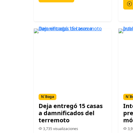
N´Boga
N´B
Deja entregó 15 casas
Int
a damnificados del
pr
terremoto
móv
3,735 visualizaciones
3,9