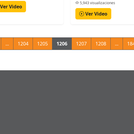
5,943 visualizaciones
Ver Video
Ver Video
...
1204
1205
1206
1207
1208
...
18