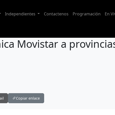
Independientes
Contactenos
Programación
En Vi
ica Movistar a provincia
incias afectadas por terremoto
ail
Copiar enlace