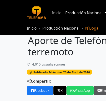
Inicio
Producción Nacional
Inicio
Producción Nacional
N´Boga
Aporte de Telefón
terremoto
4,015 visualizaciones
Aporte de Telefónica Movistar a prov
Publicado: Miércoles 20 de Abril de 2016
Compartir:
Facebook
X
WhatsApp
Em