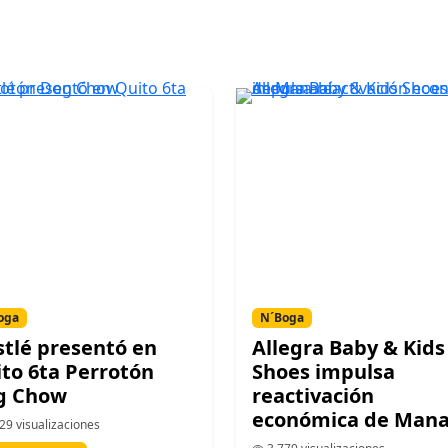
oga
N´Boga
tlé presentó en
Allegra Baby & Kids
to 6ta Perrotón
Shoes impulsa
g Chow
reactivación
económica de Mana
29 visualizaciones