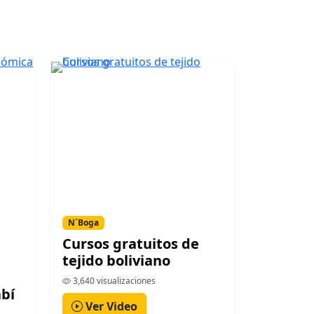
N´Boga
Cursos gratuitos de
tejido boliviano
3,640 visualizaciones
bí
Ver Video