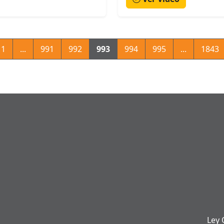
1
...
991
992
993
994
995
...
1843
Ley 