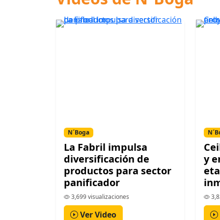
N´Boga
N´B
La Fabril impulsa
Cei
diversificación de
y e
productos para sector
eta
panificador
inm
3,699 visualizaciones
3,8
Ver Video