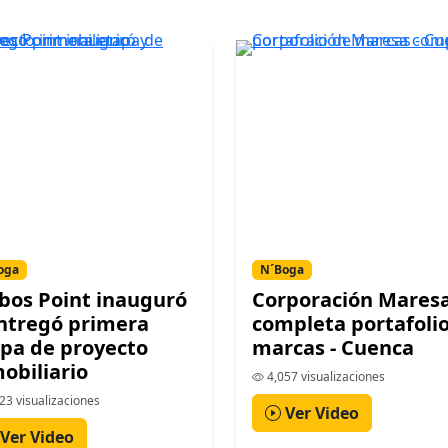
oga
N´Boga
bos Point inauguró
Corporación Mares
ntregó primera
completa portafoli
pa de proyecto
marcas - Cuenca
obiliario
4,057 visualizaciones
23 visualizaciones
Ver Video
Ver Video