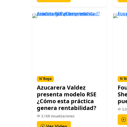
N´Boga
N´B
Azucarera Valdez
Fou
presenta modelo RSE
She
¿Cómo esta práctica
pue
genera rentabilidad?
3,0
3,168 visualizaciones
Ver Video