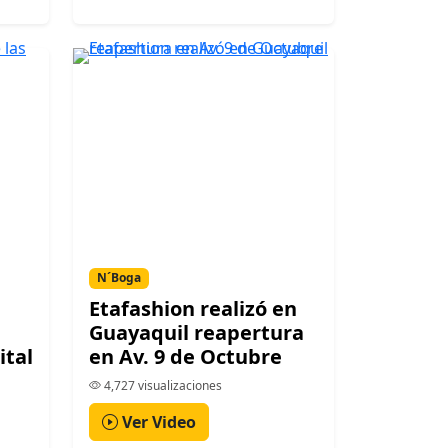
N´Boga
Etafashion realizó en
Guayaquil reapertura
ital
en Av. 9 de Octubre
4,727 visualizaciones
Ver Video