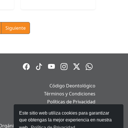
Siguiente
Código Deontológico
Términos y Condiciones
Políticas de Privacidad
Políticas de Cookies
Este sitio web utiliza cookies para garantizar
Aviso Legal
que obtengas la mejor experiencia en nuestra
Orgánica de Protección de Datos Personales
web.
Política de Privacidad