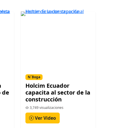
N´Boga
a
Holcim Ecuador
o de
capacita al sector de la
construcción
3,749 visualizaciones
Ver Video