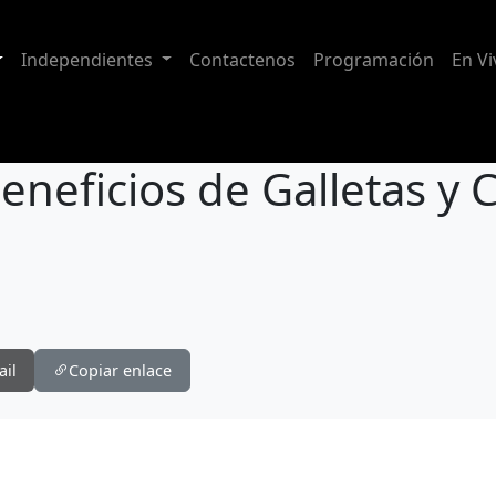
Independientes
Contactenos
Programación
En Vi
eneficios de Galletas y 
 y Cereales Fitness
ail
Copiar enlace