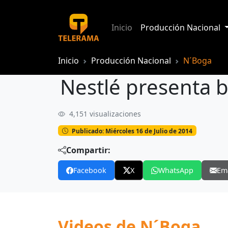
Inicio
Producción Nacional
Inicio
Producción Nacional
N´Boga
Nestlé presenta b
4,151 visualizaciones
Nestlé presenta beneficios de Galletas
Publicado: Miércoles 16 de Julio de 2014
Compartir:
Facebook
X
WhatsApp
Em
Videos de N´Boga