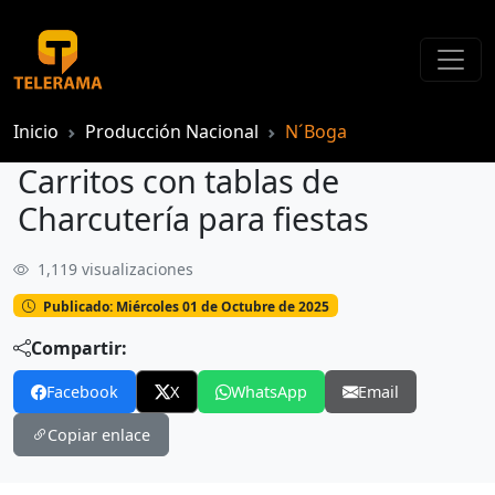
Inicio
Producción Nacional
N´Boga
Carritos con tablas de
Charcutería para fiestas
1,119 visualizaciones
Carritos con tablas de Charcutería para fiestas
Publicado: Miércoles 01 de Octubre de 2025
Compartir:
Facebook
X
WhatsApp
Email
Copiar enlace