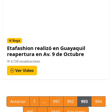
N´Boga
Etafashion realizó en Guayaquil
reapertura en Av. 9 de Octubre
4,728 visualizaciones
Ver Video
Anterior
1
...
991
992
993
994
995
...
1843
Siguiente