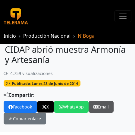
Inicio
Producción Nacional
N´Boga
CIDAP abrió muestra Armonía
y Artesanía
4,759 visualizaciones
CIDAP abrió muestra Armonía y Artesanía
Publicado: Lunes 23 de Junio de 2014
Compartir:
Facebook
X
WhatsApp
Email
Copiar enlace