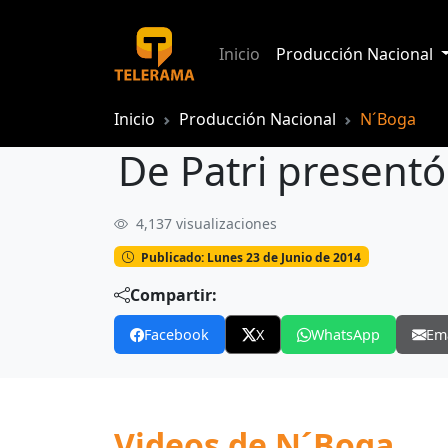
Inicio
Producción Nacional
Inicio
Producción Nacional
N´Boga
De Patri present
4,137 visualizaciones
De Patri presentó fragancia masculin
Publicado: Lunes 23 de Junio de 2014
Compartir:
Facebook
X
WhatsApp
Em
Videos de N´Boga