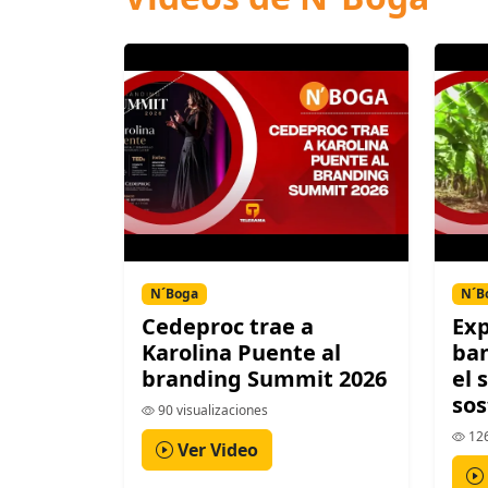
N´Boga
N´B
Cedeproc trae a
Exp
Karolina Puente al
ban
branding Summit 2026
el 
sos
90 visualizaciones
126
Ver Video