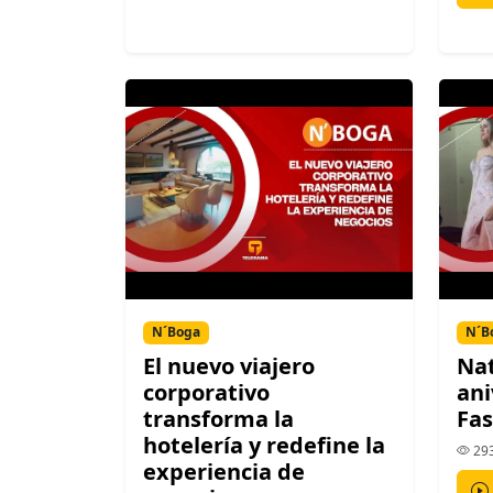
N´Boga
N´B
El nuevo viajero
Nat
corporativo
ani
transforma la
Fa
hotelería y redefine la
293
experiencia de