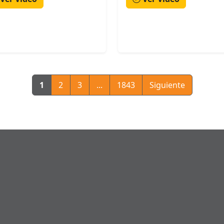
1
2
3
...
1843
Siguiente