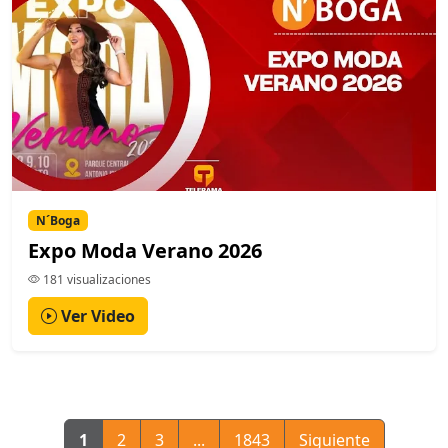
N´Boga
Expo Moda Verano 2026
181 visualizaciones
Ver Video
1
2
3
...
1843
Siguiente