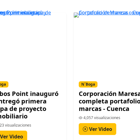
oga
N´Boga
bos Point inauguró
Corporación Mares
ntregó primera
completa portafoli
pa de proyecto
marcas - Cuenca
obiliario
4,057 visualizaciones
23 visualizaciones
Ver Video
Ver Video