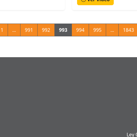
1
...
991
992
993
994
995
...
1843
Ley 