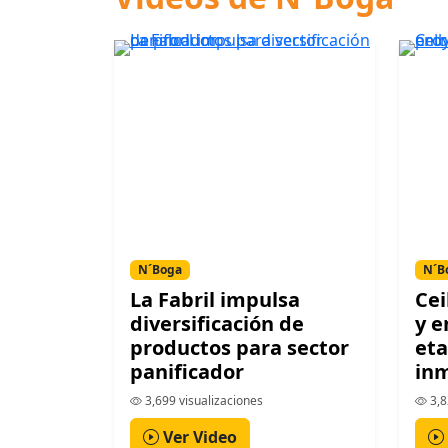
N´Boga
N´B
La Fabril impulsa
Cei
diversificación de
y e
productos para sector
eta
panificador
inm
3,699 visualizaciones
3,8
Ver Video