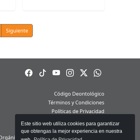
Siguiente
Código Deontológico
Términos y Condiciones
Políticas de Privacidad
Políticas de Cookies
Este sitio web utiliza cookies para garantizar
Aviso Legal
que obtengas la mejor experiencia en nuestra
Orgánica de Protección de Datos Personales
web.
Política de Privacidad