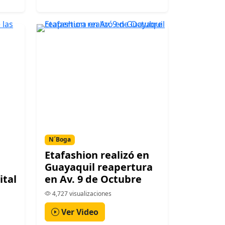
N´Boga
Etafashion realizó en
Guayaquil reapertura
ital
en Av. 9 de Octubre
4,727 visualizaciones
Ver Video