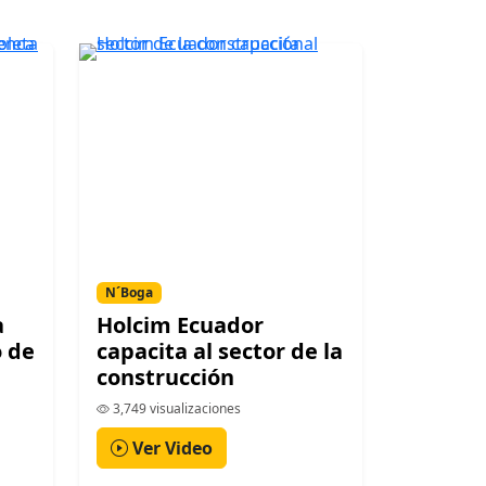
N´Boga
a
Holcim Ecuador
o de
capacita al sector de la
construcción
3,749 visualizaciones
Ver Video