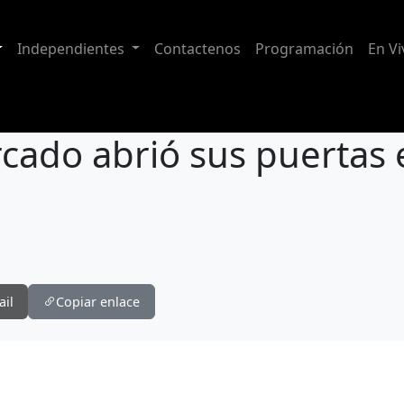
Independientes
Contactenos
Programación
En Vi
rcado abrió sus puertas
tas en Cuenca
ail
Copiar enlace