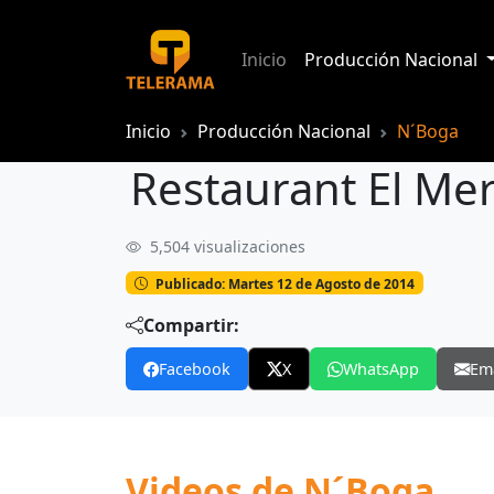
Inicio
Producción Nacional
Inicio
Producción Nacional
N´Boga
Restaurant El Me
5,504 visualizaciones
Restaurant El Mercado abrió sus puer
Publicado: Martes 12 de Agosto de 2014
Compartir:
Facebook
X
WhatsApp
Em
Videos de N´Boga