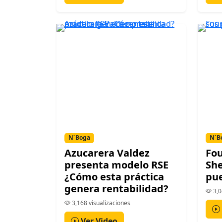
N´Boga
N´B
Azucarera Valdez
Fou
presenta modelo RSE
She
¿Cómo esta práctica
pue
genera rentabilidad?
3,0
3,168 visualizaciones
Ver Video