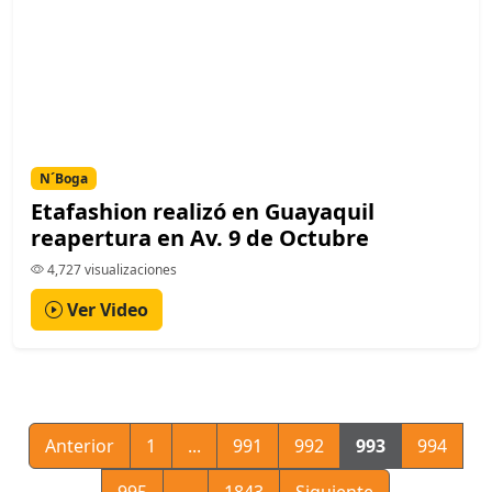
N´Boga
Etafashion realizó en Guayaquil
reapertura en Av. 9 de Octubre
4,727 visualizaciones
Ver Video
Anterior
1
...
991
992
993
994
995
...
1843
Siguiente