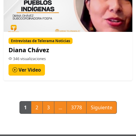
Entrevistas de Telerama Noticias
Diana Chávez
346 visualizaciones
Ver Video
1
2
3
...
3778
Siguiente