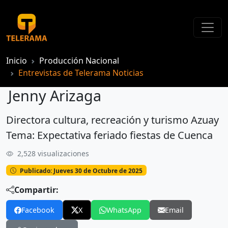
Inicio
Producción Nacional
Entrevistas de Telerama Noticias
Jenny Arizaga
Directora cultura, recreación y turismo Azuay
Jenny Arizaga
Tema: Expectativa feriado fiestas de Cuenca
2,528 visualizaciones
Publicado: Jueves 30 de Octubre de 2025
Compartir:
Facebook
X
WhatsApp
Email