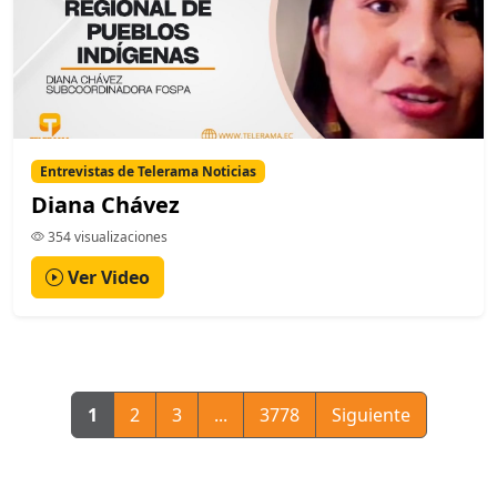
Entrevistas de Telerama Noticias
Diana Chávez
354 visualizaciones
Ver Video
1
2
3
...
3778
Siguiente