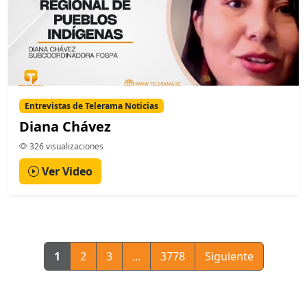
Entrevistas de Telerama Noticias
Diana Chávez
326 visualizaciones
Ver Video
1
2
3
...
3778
Siguiente