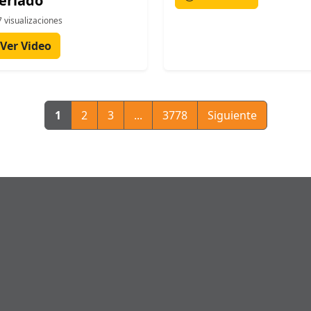
feriado
 visualizaciones
Ver Video
1
2
3
...
3778
Siguiente