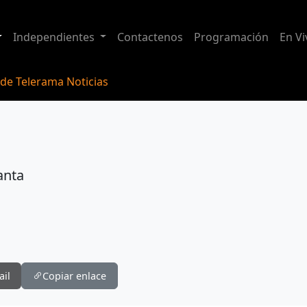
Independientes
Contactenos
Programación
En Vi
 de Telerama Noticias
anta
ail
Copiar enlace