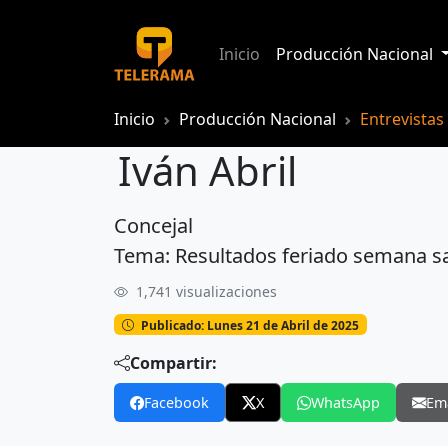
Inicio
Producción Nacional
Inicio
Producción Nacional
Entrevistas
Iván Abril
Concejal
Iván Abril
Tema: Resultados feriado semana s
1,741 visualizaciones
Publicado: Lunes 21 de Abril de 2025
Compartir:
Facebook
X
WhatsApp
Em