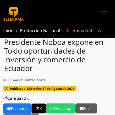
Inicio
Producción Nacional
Telerama Noticias
Presidente Noboa expone en
Tokio oportunidades de
inversión y comercio de
Ecuador
1,544 visualizaciones
Presidente Noboa expone en Tokio oportunidades de inversión y comercio de Ecuador
Publicado: Miércoles 27 de Agosto de 2025
Compartir:
Facebook
X
WhatsApp
Email