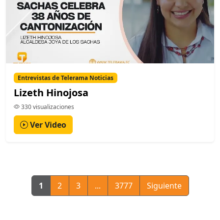
Entrevistas de Telerama Noticias
Lizeth Hinojosa
330 visualizaciones
Ver Video
1
2
3
...
3777
Siguiente