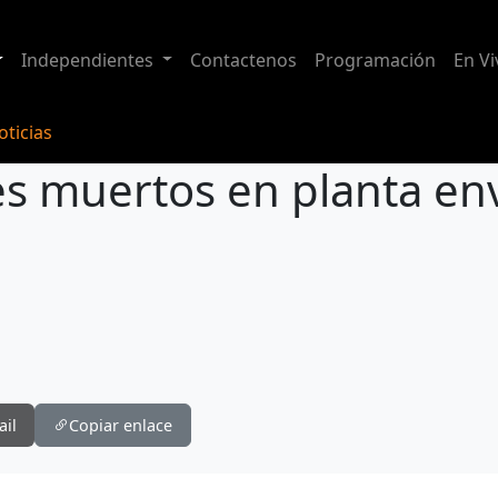
Independientes
Contactenos
Programación
En Vi
ticias
es muertos en planta en
a envasadora de Cuenca
ail
Copiar enlace