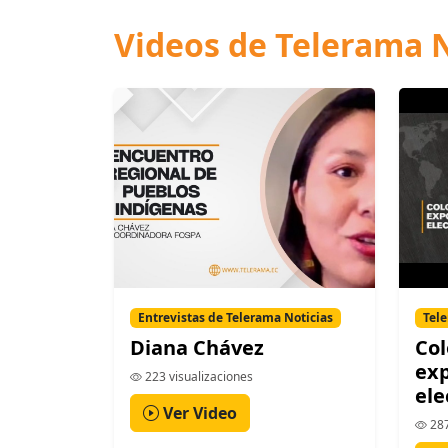
Videos de Telerama N
Entrevistas de Telerama Noticias
Tele
Diana Chávez
Co
exp
223 visualizaciones
ele
Ver Video
287