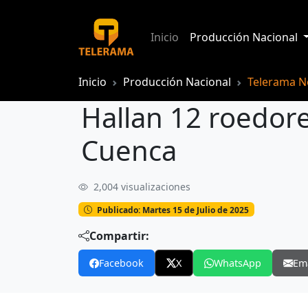
Inicio
Producción Nacional
Inicio
Producción Nacional
Telerama No
Hallan 12 roedor
Cuenca
2,004 visualizaciones
Hallan 12 roedores muertos en plant
Publicado: Martes 15 de Julio de 2025
Compartir:
Facebook
X
WhatsApp
Em