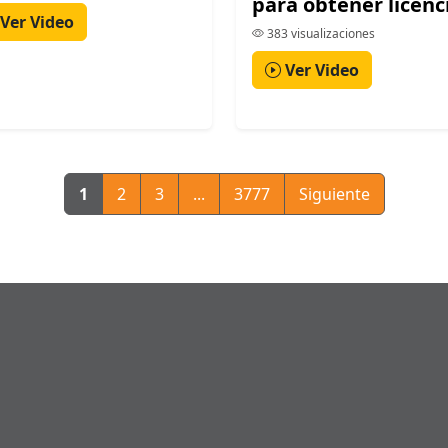
para obtener licenc
Ver Video
383 visualizaciones
Ver Video
1
2
3
...
3777
Siguiente