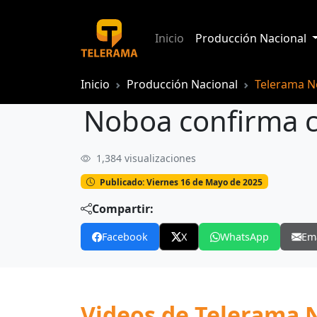
Inicio
Producción Nacional
Inicio
Producción Nacional
Telerama No
Noboa confirma c
1,384 visualizaciones
Noboa confirma continuidad de su ma
Publicado: Viernes 16 de Mayo de 2025
Compartir:
Facebook
X
WhatsApp
Em
Videos de Telerama N