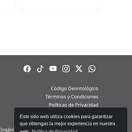
Código Deontológico
Términos y Condiciones
Políticas de Privacidad
Políticas de Cookies
Este sitio web utiliza cookies para garantizar
Aviso Legal
que obtengas la mejor experiencia en nuestra
Orgánica de Protección de Datos Personales
web.
Política de Privacidad