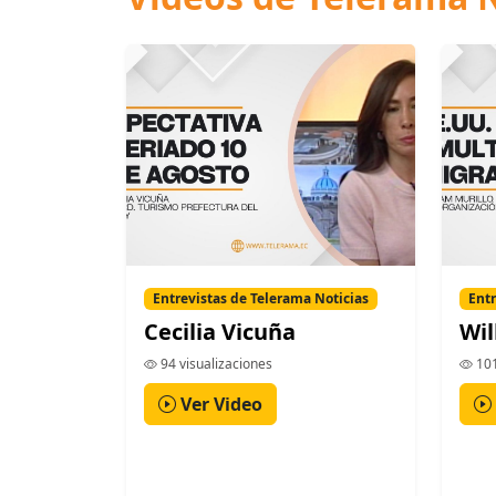
Entrevistas de Telerama Noticias
Entr
Cecilia Vicuña
Wil
94 visualizaciones
101
Ver Video