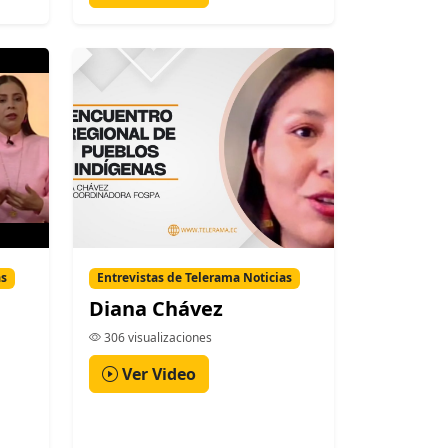
as
Entrevistas de Telerama Noticias
Diana Chávez
306 visualizaciones
Ver Video