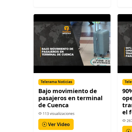
Telerama Noticias
Tele
Bajo movimiento de
90%
pasajeros en terminal
op
de Cuenca
tra
el 
113 visualizaciones
267
Ver Video