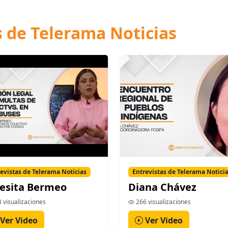
s de Telerama Noticias
evistas de Telerama Noticias
Entrevistas de Telerama Notici
esita Bermeo
Diana Chávez
 visualizaciones
266 visualizaciones
Ver Video
Ver Video