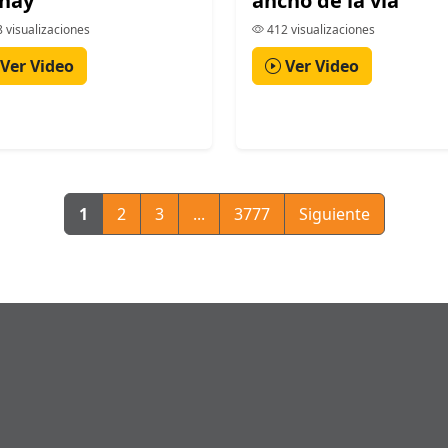
nay
ancho de la vía
 visualizaciones
412 visualizaciones
Ver Video
Ver Video
1
2
3
...
3777
Siguiente