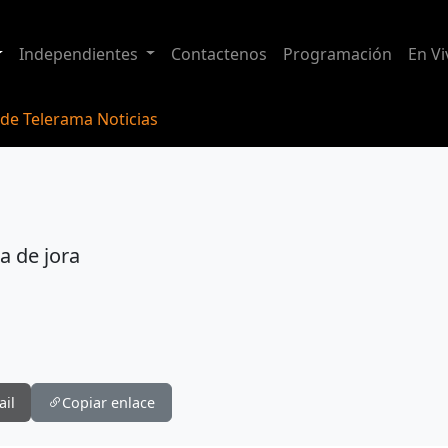
Independientes
Contactenos
Programación
En Vi
 de Telerama Noticias
a de jora
ail
Copiar enlace