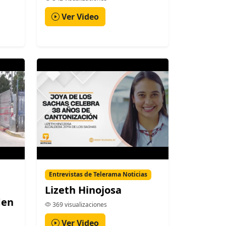
Ver Video
Entrevistas de Telerama Noticias
Lizeth Hinojosa
den
369 visualizaciones
Ver Video