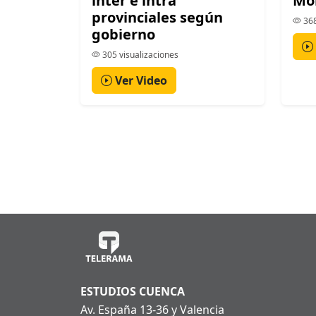
inter e intra
Mo
provinciales según
368
gobierno
305 visualizaciones
Ver Video
ESTUDIOS CUENCA
Av. España 13-36 y Valencia