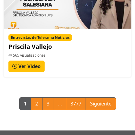
Entrevistas de Telerama Noticias
Priscila Vallejo
565 visualizaciones
Ver Video
1
2
3
...
3777
Siguiente