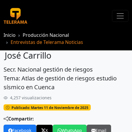
Inicio
Producción Nacional
Entrevistas de Telerama Noticias
José Carrillo
Secr. Nacional gestión de riesgos
José Carrillo
Tema: Atlas de gestión de riesgos estudio
sísmico en Cuenca
4,257 visualizaciones
Publicado: Martes 11 de Noviembre de 2025
Compartir:
Facebook
X
WhatsApp
Email