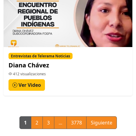
Entrevistas de Telerama Noticias
Diana Chávez
412 visualizaciones
Ver Video
1
2
3
...
3778
Siguiente