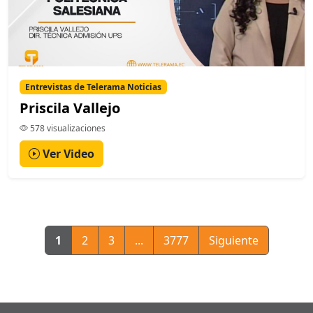
Entrevistas de Telerama Noticias
Priscila Vallejo
578 visualizaciones
Ver Video
1
2
3
...
3777
Siguiente