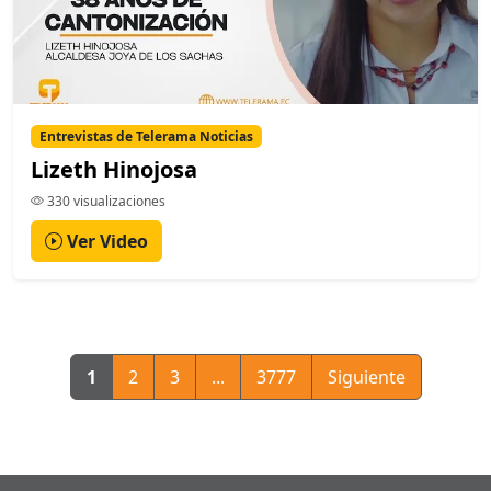
Entrevistas de Telerama Noticias
Lizeth Hinojosa
330 visualizaciones
Ver Video
1
2
3
...
3777
Siguiente