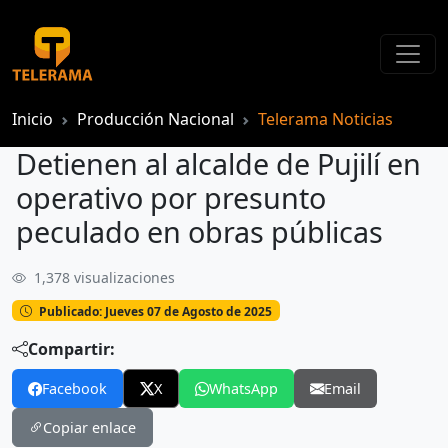
Inicio
Producción Nacional
Telerama Noticias
Detienen al alcalde de Pujilí en
operativo por presunto
peculado en obras públicas
1,378 visualizaciones
Detienen al alcalde de Pujilí en operativo por presunto peculado en obras públicas
Publicado: Jueves 07 de Agosto de 2025
Compartir:
Facebook
X
WhatsApp
Email
Copiar enlace