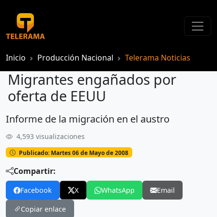
Inicio
Producción Nacional
Telerama Noticias
Migrantes engañados por
oferta de EEUU
Informe de la migración en el austro
Migrantes engañados por oferta de EEUU
4,593 visualizaciones
Publicado: Martes 06 de Mayo de 2008
Compartir:
Facebook
X
WhatsApp
Email
Copiar enlace