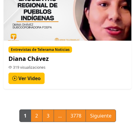
Entrevistas de Telerama Noticias
Diana Chávez
319 visualizaciones
Ver Video
1
2
3
...
3778
Siguiente