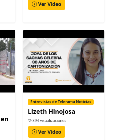
Ver Video
Entrevistas de Telerama Noticias
Lizeth Hinojosa
den
394 visualizaciones
Ver Video