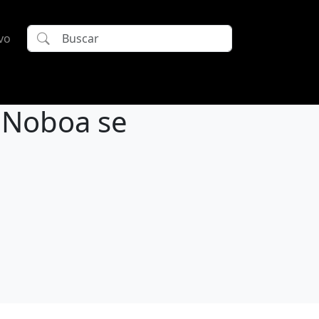
vo
e Noboa se