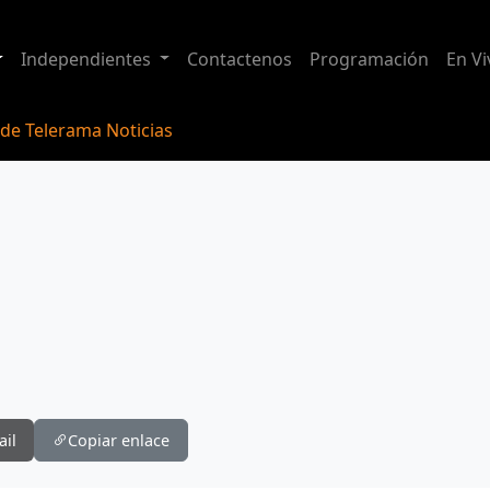
Independientes
Contactenos
Programación
En Vi
 de Telerama Noticias
ail
Copiar enlace