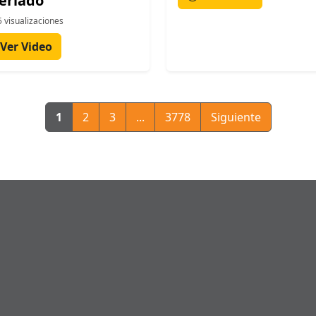
feriado
 visualizaciones
Ver Video
1
2
3
...
3778
Siguiente