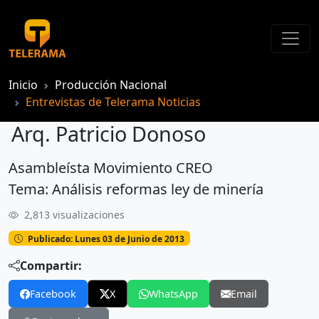
Inicio
Producción Nacional
Entrevistas de Telerama Noticias
Arq. Patricio Donoso
Asambleísta Movimiento CREO
Arq. Patricio Donoso
Tema: Análisis reformas ley de minería
2,813 visualizaciones
Publicado: Lunes 03 de Junio de 2013
Compartir:
Facebook
X
WhatsApp
Email