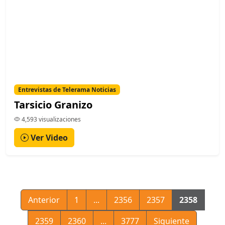
Entrevistas de Telerama Noticias
Tarsicio Granizo
4,593 visualizaciones
Ver Video
Anterior
1
...
2356
2357
2358
2359
2360
...
3777
Siguiente