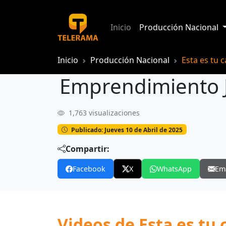
Inicio
Producción Nacional
Inicio
Producción Nacional
Esta es tu 
Emprendimiento J
1,763 visualizaciones
Emprendimiento Jungla Hippie
Publicado: Jueves 10 de Abril de 2025
Compartir:
Facebook
X
WhatsApp
Em
Videos de Esta es tu 