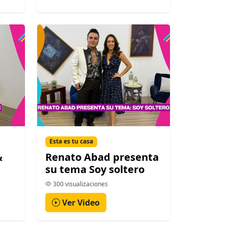
Esta es tu casa
&
Renato Abad presenta
su tema Soy soltero
300 visualizaciones
Ver Video