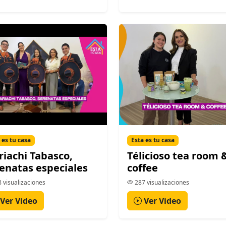
 es tu casa
Esta es tu casa
iachi Tabasco,
Télicioso tea room 
enatas especiales
coffee
 visualizaciones
287 visualizaciones
Ver Video
Ver Video