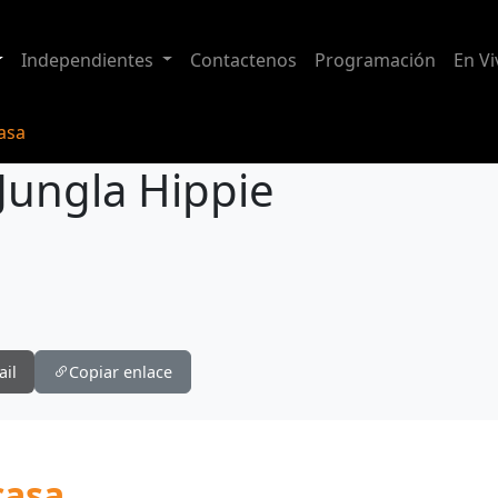
Independientes
Contactenos
Programación
En Vi
casa
ungla Hippie
ail
Copiar enlace
casa