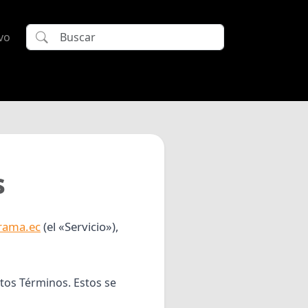
vo
s
erama.ec
(el «Servicio»),
tos Términos. Estos se