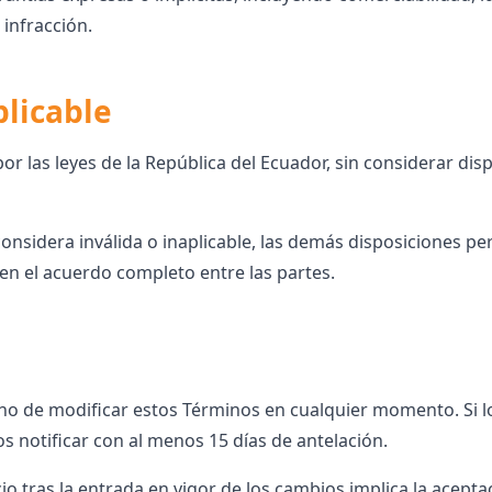
 infracción.
plicable
or las leyes de la República del Ecuador, sin considerar dis
considera inválida o inaplicable, las demás disposiciones 
en el acuerdo completo entre las partes.
ho de modificar estos Términos en cualquier momento. Si 
s notificar con al menos 15 días de antelación.
cio tras la entrada en vigor de los cambios implica la acept