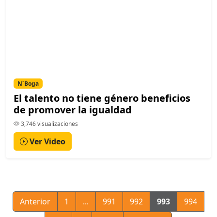
N´Boga
El talento no tiene género beneficios
de promover la igualdad
3,746 visualizaciones
Ver Video
Anterior
1
...
991
992
993
994