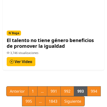
N´Boga
El talento no tiene género beneficios
de promover la igualdad
3,746 visualizaciones
Ver Video
Anterior
1
...
991
992
993
994
995
...
1843
Siguiente