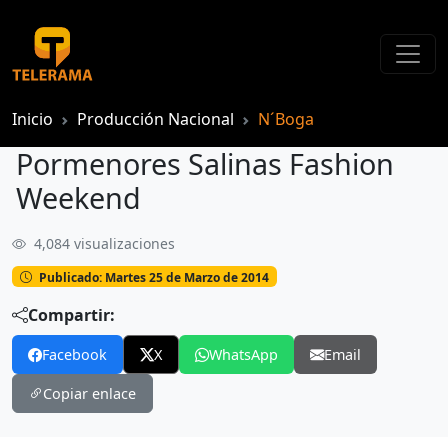
Inicio
Producción Nacional
N´Boga
Pormenores Salinas Fashion
Weekend
4,084 visualizaciones
Pormenores Salinas Fashion Weekend
Publicado: Martes 25 de Marzo de 2014
Compartir:
Facebook
X
WhatsApp
Email
Copiar enlace