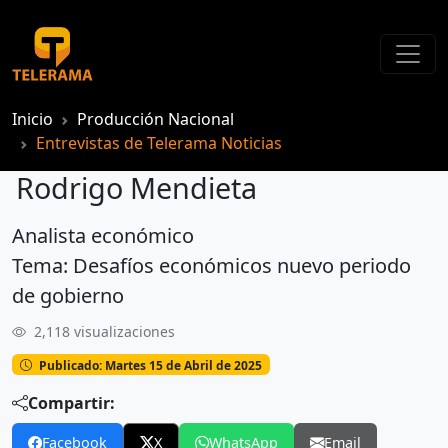
Inicio
Producción Nacional
Entrevistas de Telerama Noticias
Rodrigo Mendieta
Analista económico
Rodrigo Mendieta
Tema: Desafíos económicos nuevo periodo
de gobierno
2,118 visualizaciones
Publicado: Martes 15 de Abril de 2025
Compartir:
Facebook
X
WhatsApp
Email