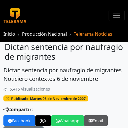
Inicio
Producción Nacional
Telerama Noticias
Dictan sentencia por naufragio
de migrantes
Dictan sentencia por naufragio de migrantes
Dictan sentencia por naufragio de migrantes
Noticiero contextos 6 de noviembre
5,415 visualizaciones
Publicado: Martes 06 de Noviembre de 2007
Compartir:
Facebook
X
WhatsApp
Email