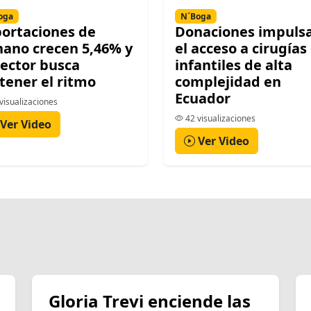
oga
N´Boga
ortaciones de
Donaciones impuls
ano crecen 5,46% y
el acceso a cirugías
sector busca
infantiles de alta
tener el ritmo
complejidad en
Ecuador
visualizaciones
42 visualizaciones
Ver Video
Ver Video
Gloria Trevi enciende las