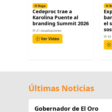
N´Boga
N´B
Cedeproc trae a
Exp
Karolina Puente al
ban
branding Summit 2026
el 
sos
21 visualizaciones
33 
Ver Video
Últimas Noticias
Gobernador de El Oro