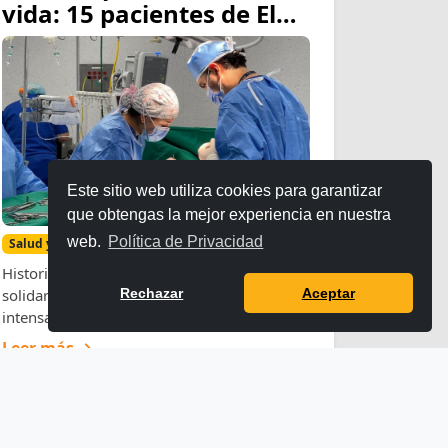
vida: 15 pacientes de El
Coca viajan a Quito para
recibir cirugías gratuitas
tras exitosas brigadas
médicas
Este sitio web utiliza cookies para garantizar
que obtengas la mejor experiencia en nuestra
web.
Política de Privacidad
Salud y bienestar
Historias que cambian de rumbo gracias a la
Rechazar
Aceptar
solidaridad y la medicina especializada. Tras
intensas jornadas de diagnó...
Leer más →