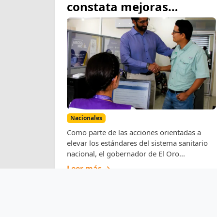
constata mejoras
operativas y de
infraestructura en la
oficina técnica de ARCSA
en Machala
Nacionales
Como parte de las acciones orientadas a
elevar los estándares del sistema sanitario
nacional, el gobernador de El Oro...
Leer más →