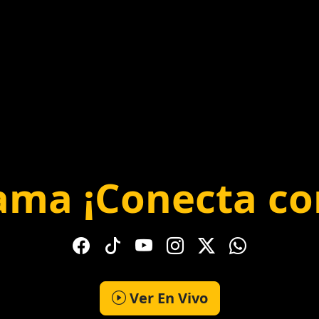
ama ¡Conecta co
Ver En Vivo