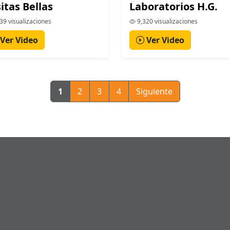
itas Bellas
Laboratorios H.G.
39 visualizaciones
9,320 visualizaciones
Ver Video
Ver Video
1
2
3
4
Siguiente