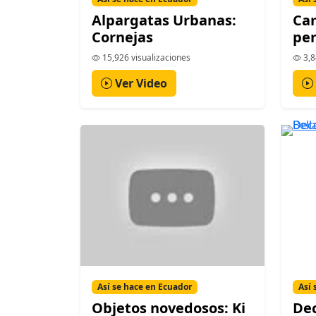
Alpargatas Urbanas:
Ca
Cornejas
per
15,926 visualizaciones
3,8
Ver Video
Así se hace en Ecuador
Así 
Objetos novedosos: Ki
Dec