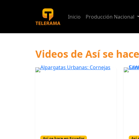
Inicio
Producción Nacional
Videos de Así se hac
Así se hace en Ecuador
Así 