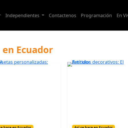
Independientes
Contactenos
Programación
En Vi
e en Ecuador
se hace en Ecuador
Así se hace en Ecuador