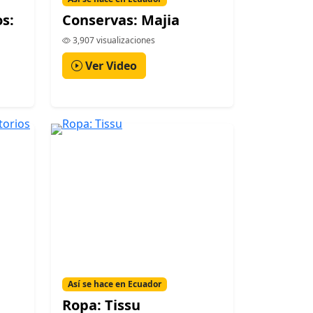
os:
Conservas: Majia
3,907 visualizaciones
Ver Video
Así se hace en Ecuador
Ropa: Tissu