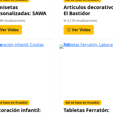
misetas
Artículos decorativ
sonalizadas: SAWA
El Bastidor
49 visualizaciones
3,129 visualizaciones
Ver Video
Ver Video
se hace en Ecuador
Así se hace en Ecuador
oración infantil:
Tabletas Ferratón: