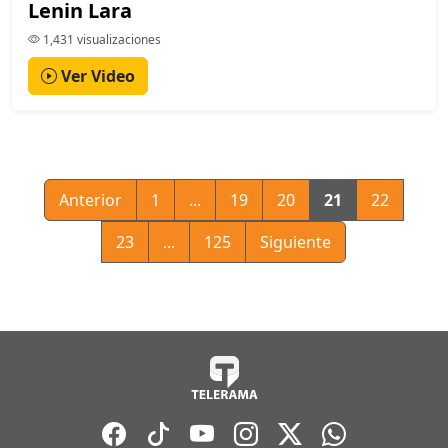
Lenin Lara
1,431 visualizaciones
Ver Video
Anterior
1
...
19
20
21
22
23
...
125
Siguiente