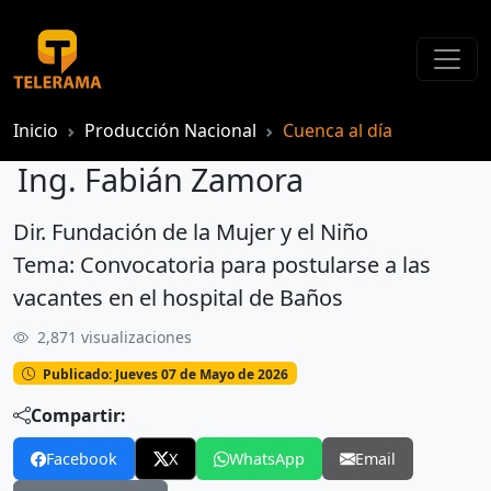
Inicio
Producción Nacional
Cuenca al día
Ing. Fabián Zamora
Dir. Fundación de la Mujer y el Niño
Ing. Fabián Zamora
Tema: Convocatoria para postularse a las
vacantes en el hospital de Baños
2,871 visualizaciones
Publicado: Jueves 07 de Mayo de 2026
Compartir:
Facebook
X
WhatsApp
Email