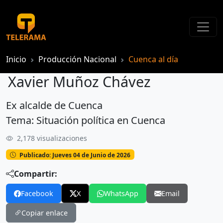
Inicio
Producción Nacional
Cuenca al día
Xavier Muñoz Chávez
Ex alcalde de Cuenca
Xavier Muñoz Chávez
Tema: Situación política en Cuenca
2,178 visualizaciones
Publicado: Jueves 04 de Junio de 2026
Compartir:
Facebook
X
WhatsApp
Email
Copiar enlace