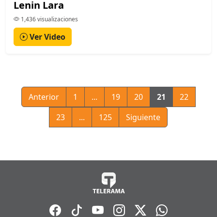
Lenin Lara
1,436 visualizaciones
Ver Video
Anterior
1
...
19
20
21
22
23
...
125
Siguiente