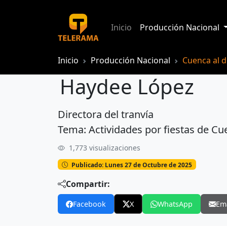
Inicio
Producción Nacional
Inicio
Producción Nacional
Cuenca al d
Haydee López
Directora del tranvía
Haydee López
Tema: Actividades por fiestas de Cu
1,773 visualizaciones
Publicado: Lunes 27 de Octubre de 2025
Compartir:
Facebook
X
WhatsApp
Em