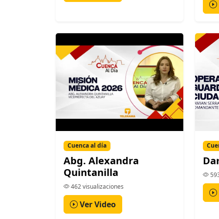
Cuenca al día
Cuen
Abg. Alexandra
Da
Quintanilla
593
462 visualizaciones
Ver Video