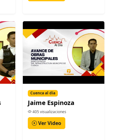
Cuenca al día
s
Jaime Espinoza
405 visualizaciones
Ver Video