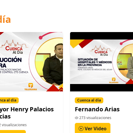
día
ca al día
Cuenca al día
or Henry Palacios
Fernando Arias
cias
273 visualizaciones
 visualizaciones
Ver Video