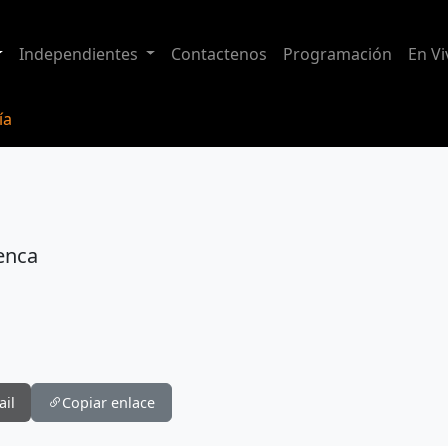
Independientes
Contactenos
Programación
En Vi
ía
enca
ail
Copiar enlace